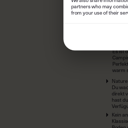
partners who may combine 
Wenn d
from your use of their ser
beste W
Die
Es ist 
Campin
Perfekt
warm s
Nature
Du wach
direkt 
hast d
Verfüg
Kein a
Klassis
Boden s