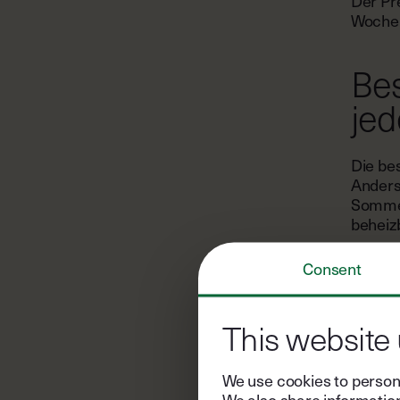
Der Pr
Woche 
Bes
jed
Die bes
Anders
Sommer
beheizb
Im Frü
Consent
zu den 
warten
Abende
This website
der Wa
Nachmi
Holzofe
We use cookies to persona
und An
We also share information