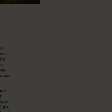
so
eist
eht
in
öse
House-
und
en
odges
Euro.