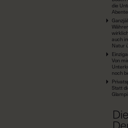
die Unt
Abenteu
Ganzjä
Währen
wirklic
auch im
Natur 
Einzig
Von min
Unterkü
noch b
Privat
Statt d
Glampi
Die
De