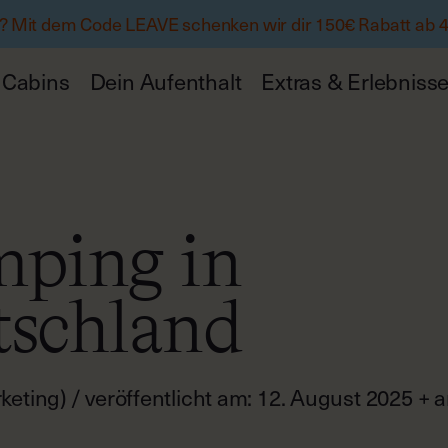
 Mit dem Code LEAVE schenken wir dir 150€ Rabatt ab 
Cabins
Dein Aufenthalt
Extras & Erlebniss
ping in
schland
keting) / veröffentlicht am: 12. August 2025 +