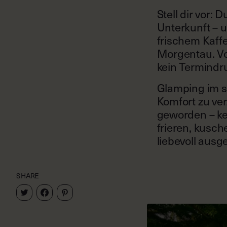
Stell dir vor: 
Unterkunft – u
frischem Kaff
Morgentau. Vor
kein Termindru
Glamping im s
Komfort zu ver
geworden – kei
frieren, kusche
liebevoll ausg
SHARE