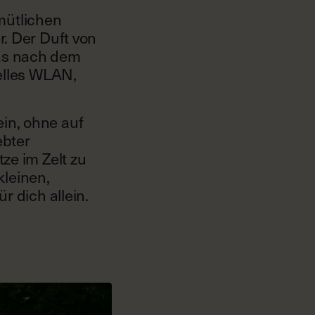
emütlichen
r. Der Duft von
as nach dem
nelles WLAN,
in, ohne auf
ebter
ze im Zelt zu
kleinen,
r dich allein.