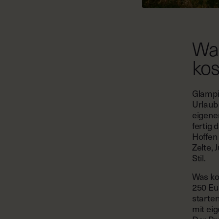
Was
kos
Glampi
Urlaub
eigene
fertig
Hoffen 
Zelte,
Stil.
Was ko
250 Eu
starte
mit ei