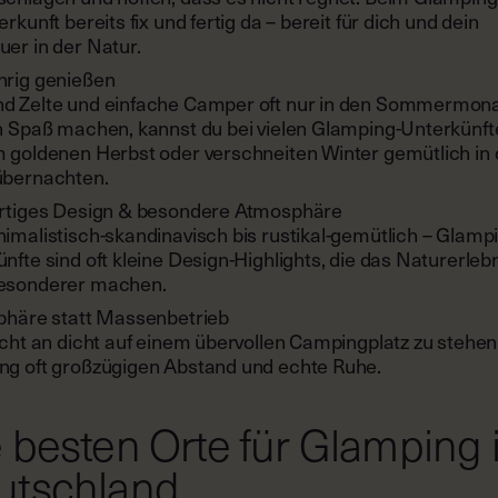
erkunft bereits fix und fertig da – bereit für dich und dein
er in der Natur.
hrig genießen
d Zelte und einfache Camper oft nur in den Sommermon
h Spaß machen, kannst du bei vielen Glamping-Unterkünft
 goldenen Herbst oder verschneiten Winter gemütlich in 
übernachten.
artiges Design & besondere Atmosphäre
imalistisch-skandinavisch bis rustikal-gemütlich – Glamp
nfte sind oft kleine Design-Highlights, die das Naturerleb
esonderer machen.
sphäre statt Massenbetrieb
icht an dicht auf einem übervollen Campingplatz zu stehen,
ng oft großzügigen Abstand und echte Ruhe.
 besten Orte für Glamping 
utschland