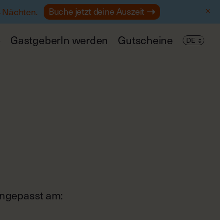
Buche jetzt deine Auszeit
4 Nächten.
e
GastgeberIn werden
Gutscheine
 angepasst am: