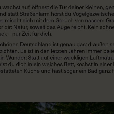
Du wachst auf, öffnest die Tür deiner kleinen, g
nd statt Straßenlärm hörst du Vogelgezwitsche
ee mischt sich mit dem Geruch von nassem Gr
 dir: Natur, soweit das Auge reicht. Kein sch
ck – nur Zeit für dich.
chönen Deutschland ist genau das: draußen se
zichten. Es ist in den letzten Jahren immer beli
n Wunder: Statt auf einer wackligen Luftmatrat
lst du dich in ein weiches Bett, kochst in einer 
estatteten Küche und hast sogar ein Bad ganz fü