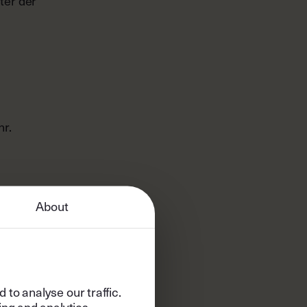
ter der
hr.
en bis
About
sich
nd
t sich
mit
cheite
to analyse our traffic.
ing and analytics