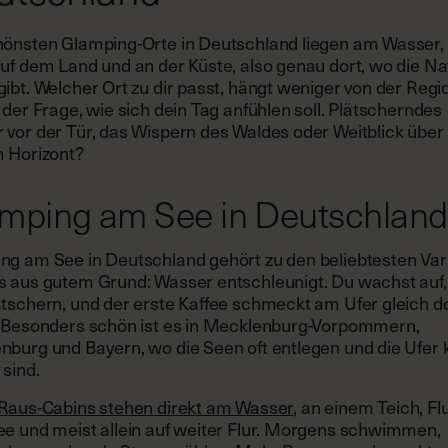
hönsten Glamping-Orte in Deutschland liegen am Wasser,
auf dem Land und an der Küste, also genau dort, wo die Na
ibt. Welcher Ort zu dir passt, hängt weniger von der Regi
 der Frage, wie sich dein Tag anfühlen soll. Plätscherndes
 vor der Tür, das Wispern des Waldes oder Weitblick über
m Horizont?
mping am See in Deutschland
ng am See in Deutschland gehört zu den beliebtesten Var
s aus gutem Grund: Wasser entschleunigt. Du wachst auf,
ätschern, und der erste Kaffee schmeckt am Ufer gleich d
. Besonders schön ist es in Mecklenburg-Vorpommern,
nburg und Bayern, wo die Seen oft entlegen und die Ufer
 sind.
Raus-Cabins stehen direkt am Wasser
, an einem Teich, Fl
ee und meist allein auf weiter Flur. Morgens schwimmen,