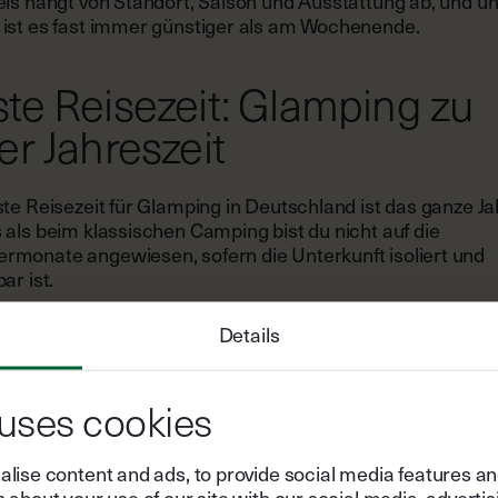
eis hängt von Standort, Saison und Ausstattung ab, und un
ist es fast immer günstiger als am Wochenende.
te Reisezeit: Glamping zu
er Jahreszeit
te Reisezeit für Glamping in Deutschland ist das ganze Ja
 als beim klassischen Camping bist du nicht auf die
monate angewiesen, sofern die Unterkunft isoliert und
ar ist.
hling erwacht alles, von den ersten warmen Sonnenstrahl
Details
Wiesen voller Farbe, und der große Trubel lässt noch auf 
. Der Sommer bringt laue Nächte, Schwimmen im See u
 draußen bis zum Einbruch der Dunkelheit. Im Herbst färb
 uses cookies
ld, und die goldene Stunde dauert gefühlt den ganzen
ttag. Am gemütlichsten wird es im Winter in einer Cabin 
n: draußen klirrend kalt, drinnen knisterndes Feuer. Holzs
lise content and ads, to provide social media features and 
zünder liegen bei Raus schon bereit.
 about your use of our site with our social media, advertis