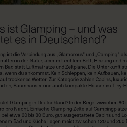
 ist Glamping – und was
tet es in Deutschland?
ng ist die Verbindung aus „Glamorous" und „Camping", al
 mitten in der Natur, aber mit echtem Bett, Heizung und m
m Bad statt Luftmatratze und Zeltplane. Die Unterkunft st
 da, wenn du ankommst. Kein Schleppen, kein Aufbauen, ke
auf trockenes Wetter. Zur Kategorie zählen Cabins, luxuri
 Jurten, Baumhäuser und auch kompakte Häuser im Tiny-
stet Glamping in Deutschland? In der Regel zwischen 60 
ro pro Nacht. Einfache Glamping-Zelte auf Campingplätz
n bei etwa 60 bis 80 Euro, gut ausgestattete Cabins und L
genem Bad und Küche liegen meist zwischen 120 und 250 