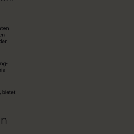
aten
en
der
ing-
nis
 bietet
in