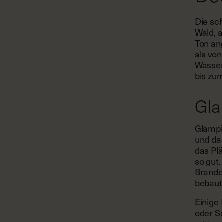
Die sc
Wald, 
Ton ang
als von
Wasser
bis zu
Gla
Glampi
und da
das Pl
so gut
Brande
bebaut
Einige
oder S