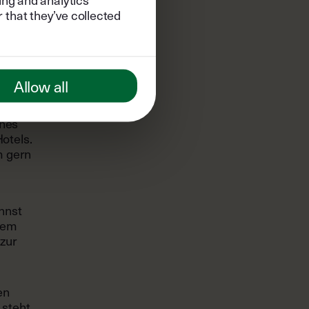
 that they’ve collected
 die
Allow all
ines
otels.
m gern
nnst
zdem
zur
en
 steht