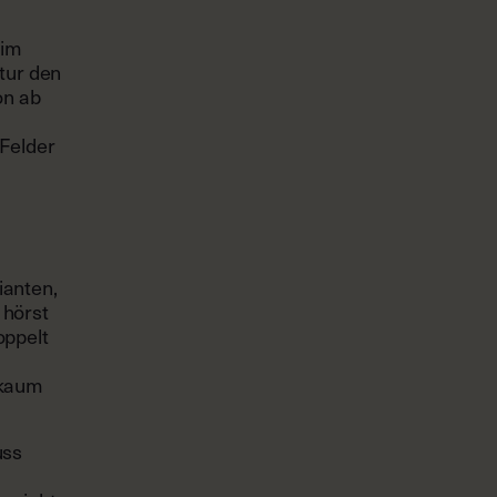
 im
tur den
on ab
 Felder
ianten,
 hörst
oppelt
 kaum
uss