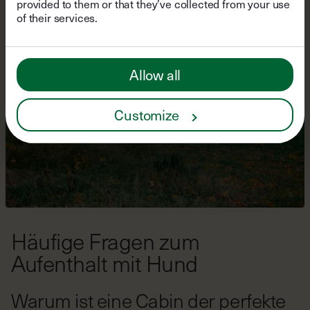
provided to them or that they’ve collected from your use
of their services.
Allow all
Customize
Häufige Fragen zum
Aufenthalt mit Hund
Warum ist eine Cabin der perfekte