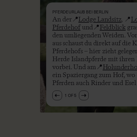
PFERDEURLAUB BEI BERLIN
An der📍
An der📍
Lodge Landsitz
Lodge Landsitz
, 📍
, 📍
L
L
Pferdehof
Pferdehof
und📍
und📍
Feldblick
Feldblick
gra
gra
den umliegenden Weiden. V
den umliegenden Weiden. V
aus schaust du direkt auf die 
aus schaust du direkt auf die 
Pferdehofs – hier zieht gelege
Pferdehofs – hier zieht gelege
Herde Islandpferde mit ihren
Herde Islandpferde mit ihren
vorbei. Und am📍
vorbei. Und am📍
Holunderho
Holunderho
ein Spaziergang zum Hof, wo
ein Spaziergang zum Hof, wo
Pferden auch Rinder und Esel
Pferden auch Rinder und Esel
1
1
OF
OF
5
5