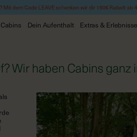
 Mit dem Code LEAVE schenken wir dir 150€ Rabatt ab 
Cabins
Dein Aufenthalt
Extras & Erlebniss
f? Wir haben Cabins ganz i
als
rde
e
d