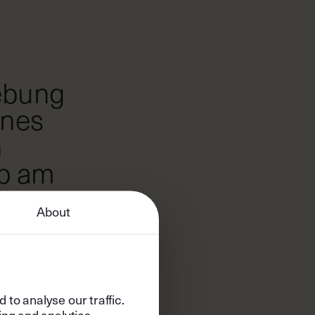
ebung
ines
n
2
OF
5
b am
About
n dazu? Reiten
unserem Standort
en nehmen oder zu
er aufbrechen.
h den
to analyse our traffic.
 liebevoll die
ing and analytics