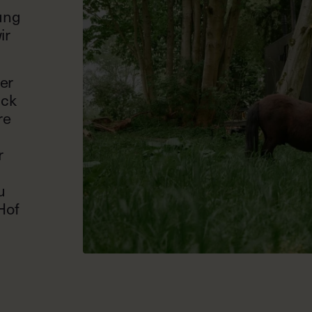
lung
ir
er
ick
re
r
u
Hof