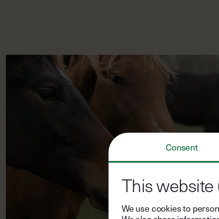
Consent
This website
We use cookies to persona
We also share information