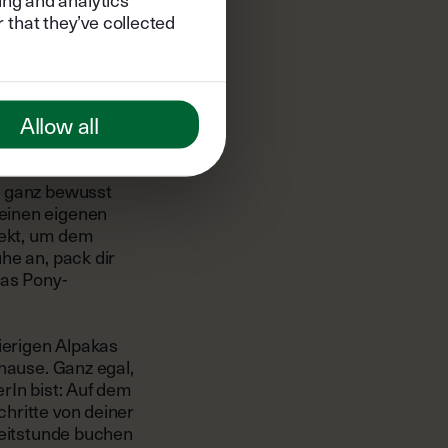
hichten über
 that they’ve collected
n, an dem sogar
 Ruhe gefunden
Allow all
ie Umgebung auf
 geführten
fst du durch
r ganz bewusst
einen eigenen
fekt, um dem
he an, pack dir
das Pony-
ierigen Alpakas
uhause. Ganz egal,
rIn bist: Auf dem
hritte von deiner
Reitstunde buchen