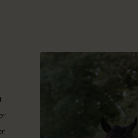
t
er
en