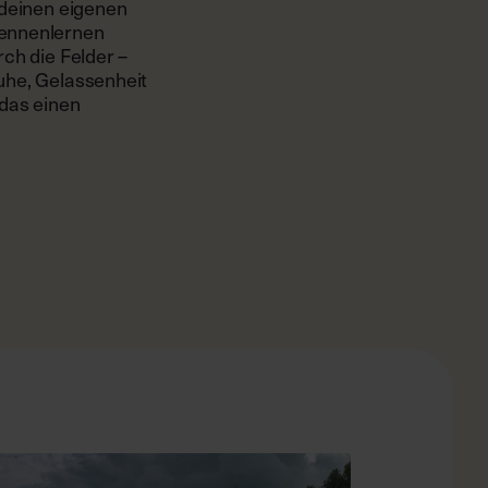
 deinen eigenen
Kennenlernen
ch die Felder –
uhe, Gelassenheit
 das einen