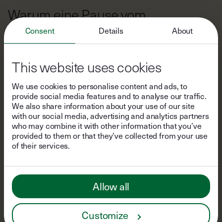
Warum eine Pause vom
Arbeitsalltag wichtig ist
Consent
Details
About
Im hektischen Arbeitsalltag ist es besonders
wichtig, sich regelmäßig Auszeiten zu nehmen
This website uses cookies
und bewusst Raum für Entspannung und
Sorglosigkeit schaffen. Fast 80% aller
We use cookies to personalise content and ads, to
ArbeitnehmerInnen haben bereits ein Burnout
provide social media features and to analyse our traffic.
We also share information about your use of our site
erlebt. Und jede zweite Person mehr als nur
with our social media, advertising and analytics partners
einmal.
who may combine it with other information that you’ve
provided to them or that they’ve collected from your use
Fernab von Verpflichtungen, Aufgaben und
of their services.
Terminen, können wir neue Energie tanken
und unsere Kreativität fördern. Wir möchten
Menschen ermutigen, ihrer Intuition zu folgen
Allow all
und ab und zu den Reset-Knopf zu drücken!
Customize