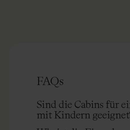
FAQs
Sind die Cabins für e
mit Kindern geeignet
In unseren Cabins gibt es ein Doppelbett