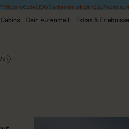
 Mit dem Code LEAVE schenken wir dir 150€ Rabatt ab 
Cabins
Dein Aufenthalt
Extras & Erlebniss
Wien
 auf