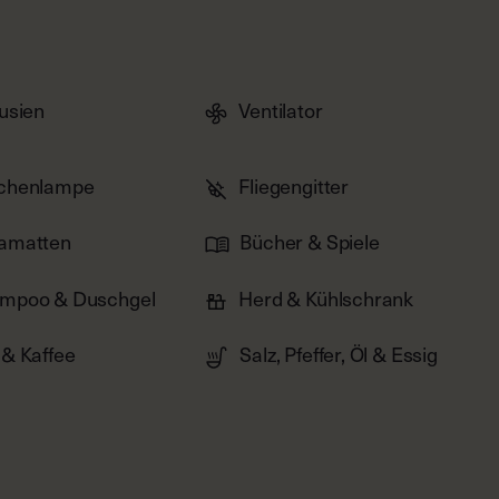
ousien
Ventilator
3
OF
4
chenlampe
Fliegengitter
amatten
Bücher & Spiele
mpoo & Duschgel
Herd & Kühlschrank
 & Kaffee
Salz, Pfeffer, Öl & Essig