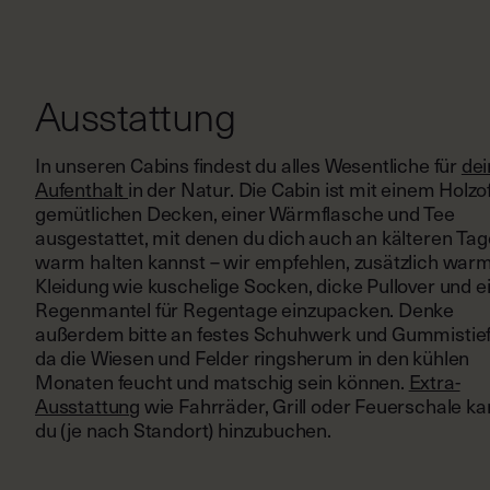
Ausstattung
In unseren Cabins findest du alles Wesentliche für
de
Aufenthalt
in der Natur. Die Cabin ist mit einem Holzo
gemütlichen Decken, einer Wärmflasche und Tee
ausgestattet, mit denen du dich auch an kälteren Ta
warm halten kannst – wir empfehlen, zusätzlich war
Kleidung wie kuschelige Socken, dicke Pullover und e
Regenmantel für Regentage einzupacken. Denke
außerdem bitte an festes Schuhwerk und Gummistief
da die Wiesen und Felder ringsherum in den kühlen
Monaten feucht und matschig sein können.
Extra-
Ausstattung
wie Fahrräder, Grill oder Feuerschale ka
du (je nach Standort) hinzubuchen.