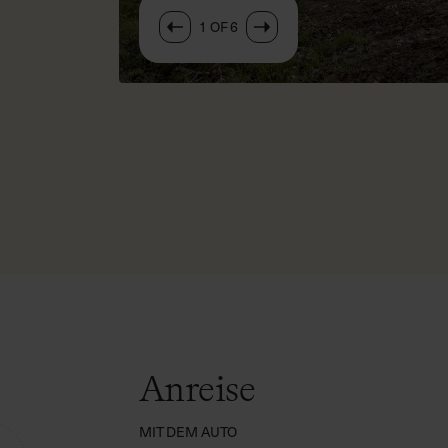
1
OF
6
Anreise
MIT DEM AUTO