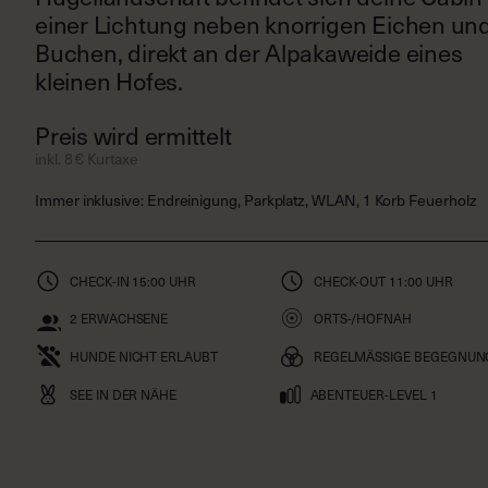
einer Lichtung neben knorrigen Eichen un
Buchen, direkt an der Alpakaweide eines
kleinen Hofes.
Preis wird ermittelt
inkl. 8 € Kurtaxe
Immer inklusive
:
Endreinigung, Parkplatz, WLAN, 1 Korb Feuerholz
CHECK-IN
15:00 UHR
CHECK-OUT
11:00 UHR
2
ERWACHSENE
ORTS-/HOFNAH
HUNDE NICHT ERLAUBT
REGELMÄSSIGE BEGEGNUNG
SEE IN DER NÄHE
ABENTEUER-LEVEL 1