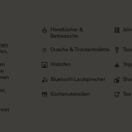
Handtücher &
Jal
Bettwäsche
2
OF
4
inen
Dusche & Trockentoilette
Tas
fen,
gen
Holzofen
Yog
me
inen
Bluetooth Lautsprecher
Sha
el,
Küchenutensilien
Tee
nnst