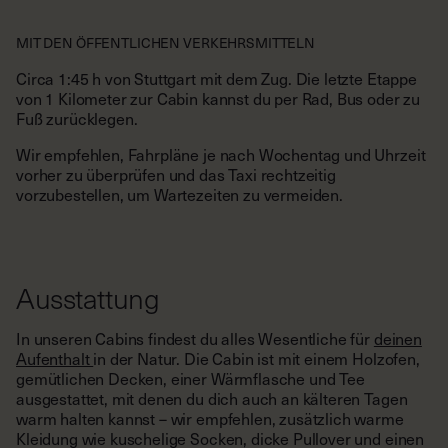
Circa 1:45 h von Stuttgart mit dem Zug. Die letzte Etappe
von 1 Kilometer zur Cabin kannst du per Rad, Bus oder zu
Fuß zurücklegen.
Wir empfehlen, Fahrpläne je nach Wochentag und Uhrzeit
vorher zu überprüfen und das Taxi rechtzeitig
vorzubestellen, um Wartezeiten zu vermeiden.
Ausstattung
In unseren Cabins findest du alles Wesentliche für
deinen
Aufenthalt
in der Natur. Die Cabin ist mit einem Holzofen,
gemütlichen Decken, einer Wärmflasche und Tee
ausgestattet, mit denen du dich auch an kälteren Tagen
warm halten kannst – wir empfehlen, zusätzlich warme
Kleidung wie kuschelige Socken, dicke Pullover und einen
Regenmantel für Regentage einzupacken. Denke
außerdem bitte an festes Schuhwerk und Gummistiefel, da