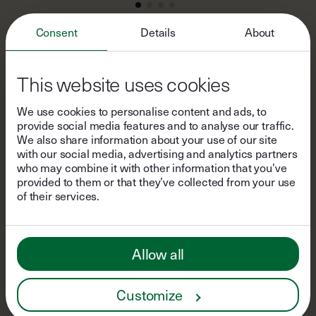
Consent
Details
About
FAQs
This website uses cookies
We use cookies to personalise content and ads, to
Sind die Cabins für einen
provide social media features and to analyse our traffic.
We also share information about your use of our site
Aufenthalt mit Kindern
with our social media, advertising and analytics partners
geeignet?
who may combine it with other information that you’ve
provided to them or that they’ve collected from your use
of their services.
In unseren Cabins gibt es ein Doppelbett à
Wie ist die Einordnung der
160x200cm, in dem Platz für 2 Erwachsene und 1-2
Kleinkinder ist, je nachdem wie kuschelig ihr es mögt.
Abenteuerlichkeit zu
Aufgrund des Holzofens und der Stufen zur Terrasse
verstehen?
Allow all
sind unsere Cabins jedoch leider nicht zu 100%
kindersicher.
Je nach Lage unserer Cabins variiert die Infrastruktur
Was ist im Aufenthaltspreis
Customize
vor Ort. Wie abenteuerlich es dort werden kann,
Bitte wäge vor deiner Buchung selbst ab, ob du mit
kannst du anhand der Icons „Abenteuer-Level 1-3"
inklusive?
einem (Klein)kind anreisen möchtest: Beachte, dass