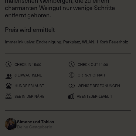
malerischen Weinbergen, die zu einem
charmanten Weingut nur wenige Schritte
entfernt gehören.
Immer inklusive
:
Endreinigung, Parkplatz, WLAN, 1 Korb Feuerholz
CHECK-IN
15:00
CHECK-OUT
11:00
6
ERWACHSENE
ORTS-/HOFNAH
HUNDE ERLAUBT
WENIGE BEGEGNUNGEN
SEE IN DER NÄHE
ABENTEUER-LEVEL 1
Simone und Tobias
Deine GastgeberIn