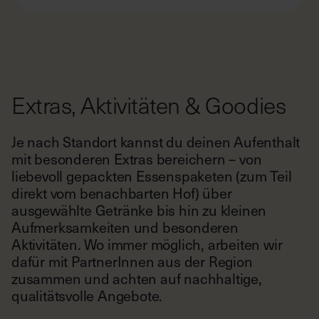
Holzofen. Zusätzliches Feuerholz findest du während
deines Aufenthalts in der Außenbox hinter deiner
Cabin. Bitte verwende hierfür ausschließlich das
bereitgestellte Holz und nicht das Dekoholz, das die
Extras, Aktivitäten & Goodies
Cabin von außen verkleidet.
Im Sommer wiederum kann es in unseren Cabins
Je nach Standort kannst du deinen Aufenthalt
unter Umständen auch sehr warm werden. Wenn du
mit besonderen Extras bereichern – von
es gerne etwas kühler haben möchtest, findest du hier
liebevoll gepackten Essenspaketen (zum Teil
eine Übersicht unserer
Cabins an schattigen
Orten.
Weitere Informationen zu den jeweiligen Jahreszeiten
direkt vom benachbarten Hof) über
in unseren Cabins findest du auf unserer Seite „
Dein
ausgewählte Getränke bis hin zu kleinen
Aufenthalt
”.
Aufmerksamkeiten und besonderen
Aktivitäten. Wo immer möglich, arbeiten wir
dafür mit PartnerInnen aus der Region
zusammen und achten auf nachhaltige,
qualitätsvolle Angebote.
In der Galerie unten findest du die regionalen
Highlights dieses Standorts auf einen Blick.