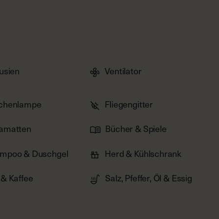
3
OF
3
ousien
Ventilator
chenlampe
Fliegengitter
amatten
Bücher & Spiele
mpoo & Duschgel
Herd & Kühlschrank
 & Kaffee
Salz, Pfeffer, Öl & Essig