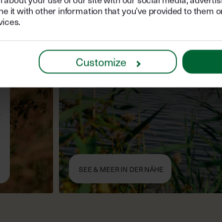
it with other information that you’ve provided to them or
vices.
e
Wenn du dein Fahrrad dabei has
e
du in 15 Minuten einen idyllisc
von einem malerischen Wande
Customize
umsäumt wird. Zum Abschluss 
flirrenden Badetages kannst du
nette Café besuchen und dort d
n
über den See genießen. In 35 
n
dem Auto erreichst du außerde
Nordsee, wo du dir den Wind u
wehen lassen kannst!
2
OF
3
SEE & MEER IN DER NÄHE