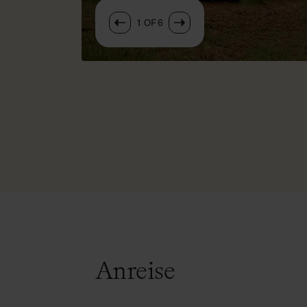
1
OF
6
Anreise